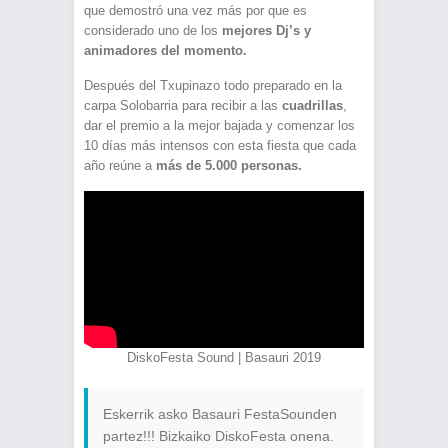
que demostró una vez más por que es
considerado uno de los
mejores Dj’s y
animadores del momento.
Después del Txupinazo todo preparado en la
carpa Solobarria para recibir a las
cuadrillas
,
dar el premio a la mejor bajada y comenzar los
10 días más intensos con esta fiesta que cada
año reúne a
más de 5.000 personas.
DiskoFesta Sound | Basauri 2019
Eskerrik asko Basauri FestaSounden
partez!!! Bizkaiko DiskoFesta onena.