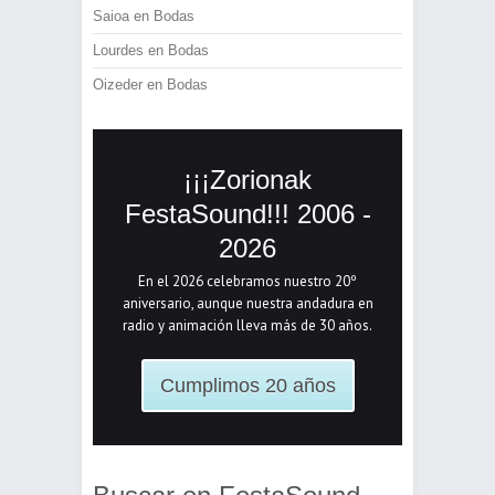
Saioa
en
Bodas
Lourdes
en
Bodas
Oizeder
en
Bodas
¡¡¡Zorionak
FestaSound!!! 2006 -
2026
En el 2026 celebramos nuestro 20º
aniversario, aunque nuestra andadura en
radio y animación lleva más de 30 años.
Cumplimos 20 años