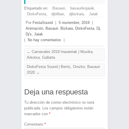
Etiquetado en:
Basauri
,
basaurikojaiak
,
DiskoFesta
,
djbilbao
,
djbizkaia
,
Jaiak
Por
FestaSound
|
5 noviembre, 2019
|
Animación
,
Basauri
,
Bizkaia
,
DiskoFesta
,
Dj
,
Dj's
,
Jaiak
|
No hay comentarios
|
←
Carnavales 2019 Inauteriak | Muxika,
Arkotxa, Gallarta
DiskoFesta Sound | Berriz, Orozko, Basauri
2020
→
Deja una respuesta
Tu dirección de correo electrónico no será
publicada.
Los campos obligatorios están
marcados con
*
Comentario
*