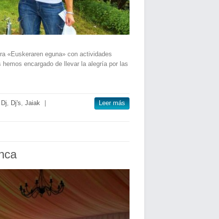
era «Euskeraren eguna» con actividades
hemos encargado de llevar la alegría por las
,
Dj
,
Dj's
,
Jaiak
|
Leer más
nca