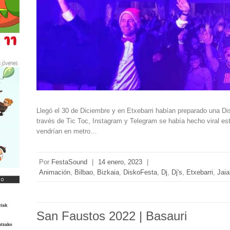
Llegó el 30 de Diciembre y en Etxebarri habían preparado una Dis
través de Tic Toc, Instagram y Telegram se había hecho viral e
vendrían en metro…
Por
FestaSound
|
14 enero, 2023
|
Animación
,
Bilbao
,
Bizkaia
,
DiskoFesta
,
Dj
,
Dj's
,
Etxebarri
,
Jaia
San Faustos 2022 | Basauri