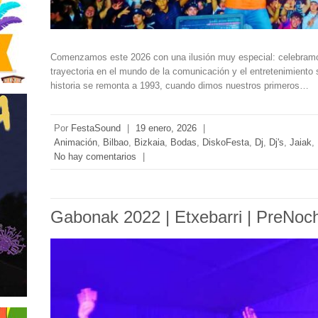
Comenzamos este 2026 con una ilusión muy especial: celebramos
trayectoria en el mundo de la comunicación y el entretenimiento
historia se remonta a 1993, cuando dimos nuestros primeros…
Por
FestaSound
|
19 enero, 2026
|
Animación
,
Bilbao
,
Bizkaia
,
Bodas
,
DiskoFesta
,
Dj
,
Dj's
,
Jaiak
,
No hay comentarios
|
Gabonak 2022 | Etxebarri | PreNoch