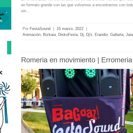
en formato grande con las que volvemos a encontrarnos con todo
sin…
Por
FestaSound
|
15 marzo, 2022
|
Animación
,
Bizkaia
,
DiskoFesta
,
Dj
,
Dj's
,
Erandio
,
Gallarta
,
Jai
Romeria en movimiento | Erromeria i