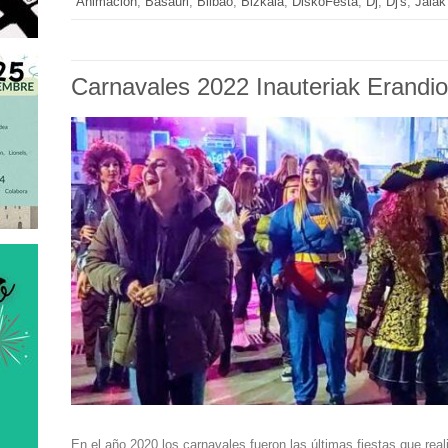
Animación
,
Basauri
,
Bilbao
,
Bizkaia
,
DiskoFesta
,
Dj
,
Dj's
,
Jaiak
Carnavales 2022 Inauteriak Erandio
En el año 2020 los carnavales fueron las últimas fiestas que rea