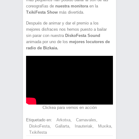
coreografías de
nuestra monitora
en la
TxikiFesta Show
más divertida.
Después de animar y dar el premio a los
mejores disfraces nos hemos puesto a bailar
sin parar con nuestra
DiskoFesta Sound
animada por uno de los
mejores locutores de
radio de Bizkaia.
Clickea para vernos en acción
Etiquetado en:
Arkotxa
,
Carnavales
,
DiskoFesta
,
Gallarta
,
Inauteriak
,
Muxika
,
Txikifesta