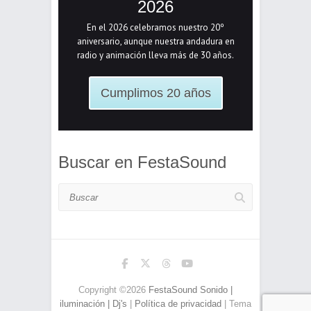
2026
En el 2026 celebramos nuestro 20º
aniversario, aunque nuestra andadura en
radio y animación lleva más de 30 años.
Cumplimos 20 años
Buscar en FestaSound
Buscar
Copyright ©2026
FestaSound Sonido |
iluminación | Dj's
|
Política de privacidad
| Tema