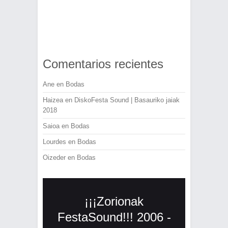
Comentarios recientes
Ane
en
Bodas
Haizea
en
DiskoFesta Sound | Basauriko jaiak
2018
Saioa
en
Bodas
Lourdes
en
Bodas
Oizeder
en
Bodas
¡¡¡Zorionak
FestaSound!!! 2006 -