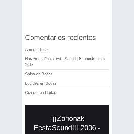
Comentarios recientes
Ane
en
Bodas
Haizea
en
DiskoFesta Sound | Basauriko jaiak
2018
Saioa
en
Bodas
Lourdes
en
Bodas
Oizeder
en
Bodas
¡¡¡Zorionak
FestaSound!!! 2006 -