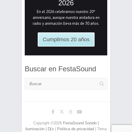
2026
En el 2026 celebramos nuestro 20º
aniversario, aunque nuestra andadura en
radio y animación lleva más de 30 años.
Cumplimos 20 años
Buscar en FestaSound
Buscar
Copyright ©2026
FestaSound Sonido |
iluminación | Dj's
|
Política de privacidad
| Tema