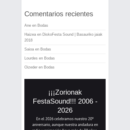
Comentarios recientes
Ane
en
Bodas
Haizea
en
DiskoFesta Sound | Basauriko jaiak
2018
Saioa
en
Bodas
Lourdes
en
Bodas
Oizeder
en
Bodas
¡¡¡Zorionak
FestaSound!!! 2006 -
2026
En el 2026 celebramos nuestro 20º
aniversario, aunque nuestra andadura en