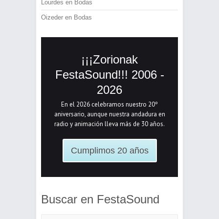
Lourdes
en
Bodas
Oizeder
en
Bodas
¡¡¡Zorionak
FestaSound!!! 2006 -
2026
En el 2026 celebramos nuestro 20º
aniversario, aunque nuestra andadura en
radio y animación lleva más de 30 años.
Cumplimos 20 años
Buscar en FestaSound
Buscar