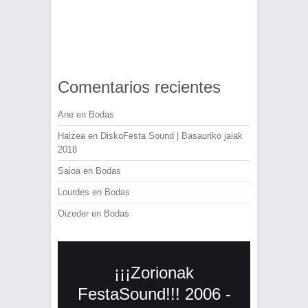
Comentarios recientes
Ane
en
Bodas
Haizea
en
DiskoFesta Sound | Basauriko jaiak
2018
Saioa
en
Bodas
Lourdes
en
Bodas
Oizeder
en
Bodas
¡¡¡Zorionak
FestaSound!!! 2006 -