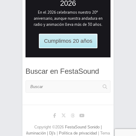
2026
En el 2026 celebramos nuestro 20º
aniversario, aunque nuestra andadura en
radio y animación lleva más de 30 años.
Cumplimos 20 años
Buscar en FestaSound
Buscar
Copyright ©2026
FestaSound Sonido |
iluminación | Dj's
|
Política de privacidad
| Tema