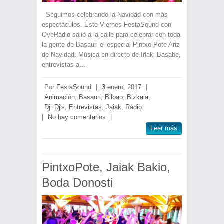
Seguimos celebrando la Navidad con más
espectáculos. Éste Viernes FestaSound con
OyeRadio salió a la calle para celebrar con toda
la gente de Basauri el especial Pintxo Pote Ariz
de Navidad. Música en directo de Iñaki Basabe,
entrevistas a…
Por
FestaSound
|
3 enero, 2017
|
Animación
,
Basauri
,
Bilbao
,
Bizkaia
,
Dj
,
Dj's
,
Entrevistas
,
Jaiak
,
Radio
|
No hay comentarios
|
Leer más
PintxoPote, Jaiak Bakio,
Boda Donosti