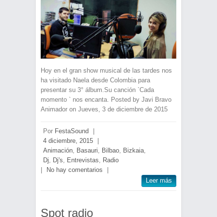
Hoy en el gran show musical de las tardes nos
ha visitado Naela desde Colombia para
presentar su 3° álbum.Su canción `Cada
momento ` nos encanta. Posted by Javi Bravo
Animador on Jueves, 3 de diciembre de 2015
Por
FestaSound
|
4 diciembre, 2015
|
Animación
,
Basauri
,
Bilbao
,
Bizkaia
,
Dj
,
Dj's
,
Entrevistas
,
Radio
|
No hay comentarios
|
Leer más
Spot radio