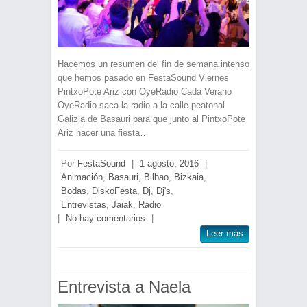
Hacemos un resumen del fin de semana intenso
que hemos pasado en FestaSound Viernes
PintxoPote Ariz con OyeRadio Cada Verano
OyeRadio saca la radio a la calle peatonal
Galizia de Basauri para que junto al PintxoPote
Ariz hacer una fiesta…
Por
FestaSound
|
1 agosto, 2016
|
Animación
,
Basauri
,
Bilbao
,
Bizkaia
,
Bodas
,
DiskoFesta
,
Dj
,
Dj's
,
Entrevistas
,
Jaiak
,
Radio
|
No hay comentarios
|
Leer más
Entrevista a Naela