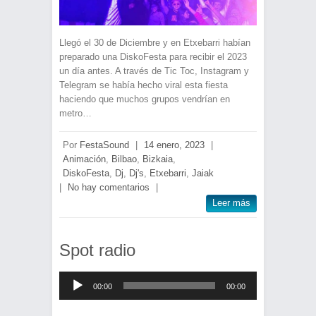
Llegó el 30 de Diciembre y en Etxebarri habían
preparado una DiskoFesta para recibir el 2023
un día antes. A través de Tic Toc, Instagram y
Telegram se había hecho viral esta fiesta
haciendo que muchos grupos vendrían en
metro…
Por
FestaSound
|
14 enero, 2023
|
Animación
,
Bilbao
,
Bizkaia
,
DiskoFesta
,
Dj
,
Dj's
,
Etxebarri
,
Jaiak
|
No hay comentarios
|
Leer más
Spot radio
Reproductor
00:00
00:00
de
audio