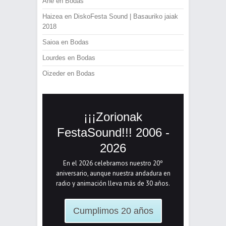
Ane
en
Bodas
Haizea
en
DiskoFesta Sound | Basauriko jaiak
2018
Saioa
en
Bodas
Lourdes
en
Bodas
Oizeder
en
Bodas
¡¡¡Zorionak
FestaSound!!! 2006 -
2026
En el 2026 celebramos nuestro 20º
aniversario, aunque nuestra andadura en
radio y animación lleva más de 30 años.
Cumplimos 20 años