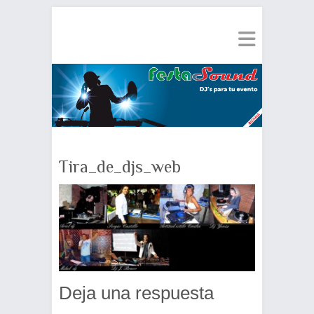
Tira_de_djs_web
Deja una respuesta