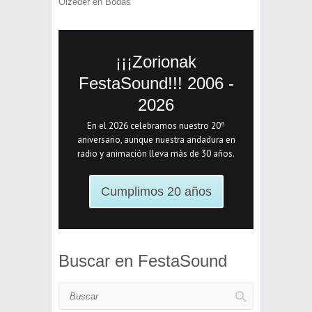
Oizeder
en
Bodas
¡¡¡Zorionak
FestaSound!!! 2006 -
2026
En el 2026 celebramos nuestro 20º
aniversario, aunque nuestra andadura en
radio y animación lleva más de 30 años.
Cumplimos 20 años
Buscar en FestaSound
Buscar