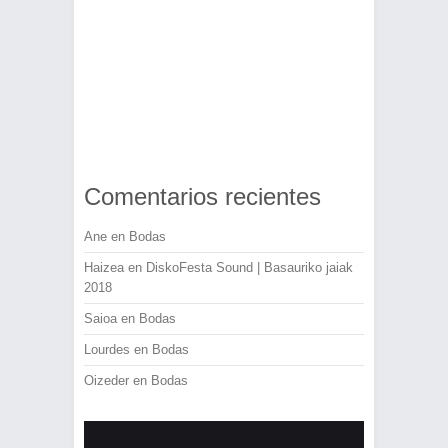
Comentarios recientes
Ane
en
Bodas
Haizea
en
DiskoFesta Sound | Basauriko jaiak
2018
Saioa
en
Bodas
Lourdes
en
Bodas
Oizeder
en
Bodas