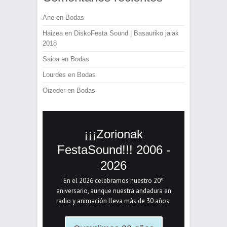
Ane
en
Bodas
Haizea
en
DiskoFesta Sound | Basauriko jaiak
2018
Saioa
en
Bodas
Lourdes
en
Bodas
Oizeder
en
Bodas
¡¡¡Zorionak
FestaSound!!! 2006 -
2026
En el 2026 celebramos nuestro 20º
aniversario, aunque nuestra andadura en
radio y animación lleva más de 30 años.