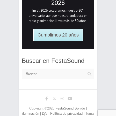
2026
En el 2026 celebramos nuestro 20º
aniversario, aunque nuestra andadura en
radio y animación lleva más de 30 años.
Cumplimos 20 años
Buscar en FestaSound
Buscar
Copyright ©2026
FestaSound Sonido |
iluminación | Dj's
|
Política de privacidad
| Tema