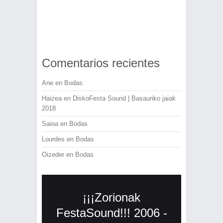
Comentarios recientes
Ane
en
Bodas
Haizea
en
DiskoFesta Sound | Basauriko jaiak
2018
Saioa
en
Bodas
Lourdes
en
Bodas
Oizeder
en
Bodas
¡¡¡Zorionak
FestaSound!!! 2006 -