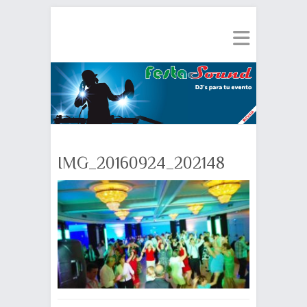
IMG_20160924_202148