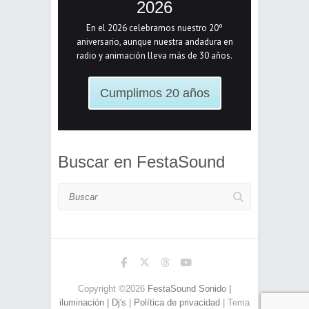
2026
En el 2026 celebramos nuestro 20º
aniversario, aunque nuestra andadura en
radio y animación lleva más de 30 años.
Cumplimos 20 años
Buscar en FestaSound
Buscar
Copyright ©2026
FestaSound Sonido |
iluminación | Dj's
|
Política de privacidad
| Tema