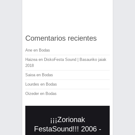
Comentarios recientes
Ane
en
Bodas
Haizea
en
DiskoFesta Sound | Basauriko jaiak
2018
Saioa
en
Bodas
Lourdes
en
Bodas
Oizeder
en
Bodas
¡¡¡Zorionak
FestaSound!!! 2006 -