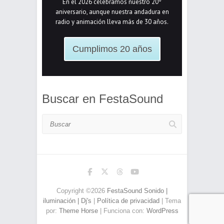
En el 2026 celebramos nuestro 20º
aniversario, aunque nuestra andadura en
radio y animación lleva más de 30 años.
Cumplimos 20 años
Buscar en FestaSound
Buscar
Copyright ©2026
FestaSound Sonido |
iluminación | Dj's
|
Política de privacidad
| Tema
por:
Theme Horse
| Funciona con:
WordPress