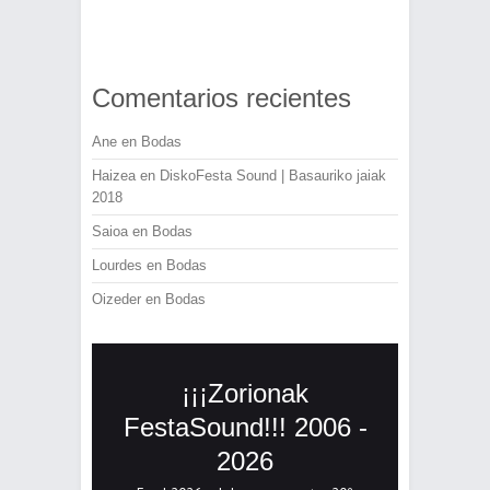
Comentarios recientes
Ane
en
Bodas
Haizea
en
DiskoFesta Sound | Basauriko jaiak
2018
Saioa
en
Bodas
Lourdes
en
Bodas
Oizeder
en
Bodas
¡¡¡Zorionak
FestaSound!!! 2006 -
2026